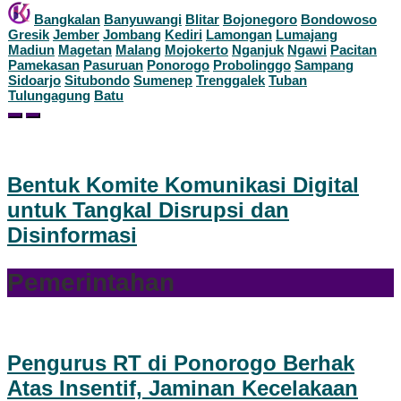
Bangkalan
Banyuwangi
Blitar
Bojonegoro
Bondowoso
Gresik
Jember
Jombang
Kediri
Lamongan
Lumajang
Madiun
Magetan
Malang
Mojokerto
Nganjuk
Ngawi
Pacitan
Pamekasan
Pasuruan
Ponorogo
Probolinggo
Sampang
Sidoarjo
Situbondo
Sumenep
Trenggalek
Tuban
Tulungagung
Batu
Bentuk Komite Komunikasi Digital
untuk Tangkal Disrupsi dan
Disinformasi
Pemerintahan
Pemerintahan
Kamis,
20
Juli
2023
oleh
Redaksi
Pengurus RT di Ponorogo Berhak
Sebar
Atas Insentif, Jaminan Kecelakaan
Tweet