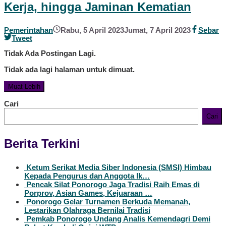
Kerja, hingga Jaminan Kematian
oleh
Pemerintahan
Rabu, 5 April 2023
Jumat, 7 April 2023
Sebar
Redaksi
Tweet
Tidak Ada Postingan Lagi.
Tidak ada lagi halaman untuk dimuat.
Muat Lebih
Cari
Cari
Berita Terkini
Ketum Serikat Media Siber Indonesia (SMSI) Himbau
Kepada Pengurus dan Anggota Ik…
Pencak Silat Ponorogo Jaga Tradisi Raih Emas di
Porprov, Asian Games, Kejuaraan …
Ponorogo Gelar Turnamen Berkuda Memanah,
Lestarikan Olahraga Bernilai Tradisi
Pemkab Ponorogo Undang Analis Kemendagri Demi