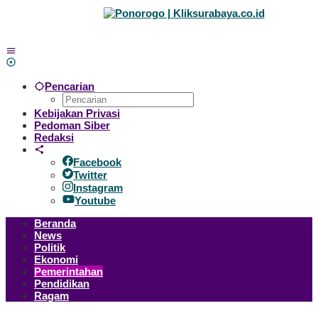
Lewati
ke
konten
Pencarian
Kebijakan Privasi
Pedoman Siber
Redaksi
Facebook
Twitter
Instagram
Youtube
Beranda
News
Politik
Ekonomi
Pemerintahan
Pendidikan
Ragam