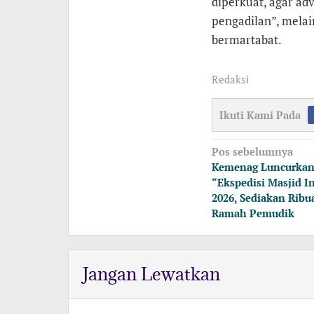
diperkuat, agar adv
pengadilan”, mela
bermartabat.
Redaksi
Ikuti Kami Pada
Navigasi
Pos sebelumnya
pos
Kemenag Luncurkan
“Ekspedisi Masjid I
2026, Sediakan Ribu
Ramah Pemudik
Jangan Lewatkan