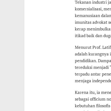
Tekanan industri 
komersialisasi, me
kemanusiaan dalam 
imunitas advokat s
kerap menimbulkan 
itikad baik dan du
Menurut Prof. Latif
adalah kurangnya in
pendidikan. Dampak
tereduksi menjadi
terpadu antar pen
menjaga independe
Karena itu, ia me
sebagai officium n
kebutuhan filosofi