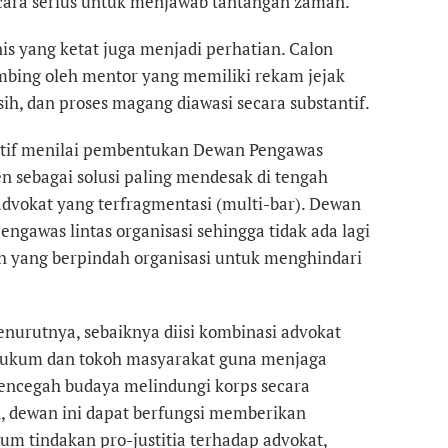
cara serius untuk menjawab tantangan zaman.
is yang ketat juga menjadi perhatian. Calon
mbing oleh mentor yang memiliki rekam jejak
sih, dan proses magang diawasi secara substantif.
. Latif menilai pembentukan Dewan Pengawas
 sebagai solusi paling mendesak di tengah
 advokat yang terfragmentasi (multi-bar). Dewan
engawas lintas organisasi sehingga tidak ada lagi
h yang berpindah organisasi untuk menghindari
nurutnya, sebaiknya diisi kombinasi advokat
 hukum dan tokoh masyarakat guna menjaga
mencegah budaya melindungi korps secara
, dewan ini dapat berfungsi memberikan
elum tindakan pro-justitia terhadap advokat,