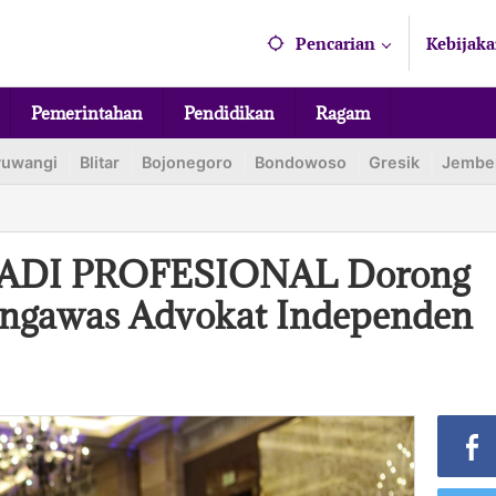
Pencarian
Kebijaka
Pemerintahan
Pendidikan
Ragam
yuwangi
Blitar
Bojonegoro
Bondowoso
Gresik
Jembe
PERADI PROFESIONAL Dorong
engawas Advokat Independen