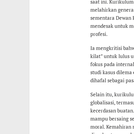
saat ini. Kurikulu
melahirkan generas
sementara Dewan P
mendesak untuk me
profesi.
Ia mengkritisi bah
kilat” untuk lulus
fokus pada internal
studi kasus dilema 
dihafal sebagai pas
Selain itu, kurikul
globalisasi, termas
kecerdasan buatan
mampu bersaing sec
moral. Kemahiran m