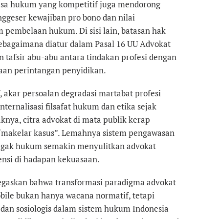
jasa hukum yang kompetitif juga mendorong
nggeser kewajiban pro bono dan nilai
pembelaan hukum. Di sisi lain, batasan hak
ebagaimana diatur dalam Pasal 16 UU Advokat
tafsir abu-abu antara tindakan profesi dengan
gaan perintangan penyidikan.
, akar persoalan degradasi martabat profesi
ternalisasi filsafat hukum dan etika sejak
nya, citra advokat di mata publik kerap
 “makelar kasus”. Lemahnya sistem pengawasan
egak hukum semakin menyulitkan advokat
nsi di hadapan kekuasaan.
negaskan bahwa transformasi paradigma advokat
obile bukan hanya wacana normatif, tetapi
s dan sosiologis dalam sistem hukum Indonesia