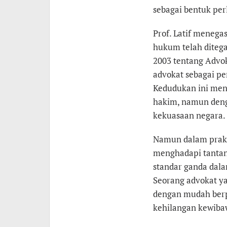
sebagai bentuk perl
Prof. Latif meneg
hukum telah dite
2003 tentang Advok
advokat sebagai p
Kedudukan ini mens
hakim, namun denga
kekuasaan negara.
Namun dalam prakti
menghadapi tantan
standar ganda dala
Seorang advokat yan
dengan mudah berpi
kehilangan kewiba