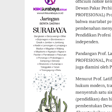
officium nobile ke
Dewan Pakar Perhi
PROFESIONAL) Prof.
bahwa martabat pro
pembenahan menyel
Pendidikan Profesi
independen.
Pandangan Prof. La
PROFESIONAL, Prof.
juga diamini oleh P
Menurut Prof. Lati
hukum modern, tra
menyentuh satu sis
(pendidikan) dan h
pembentukan Dewa