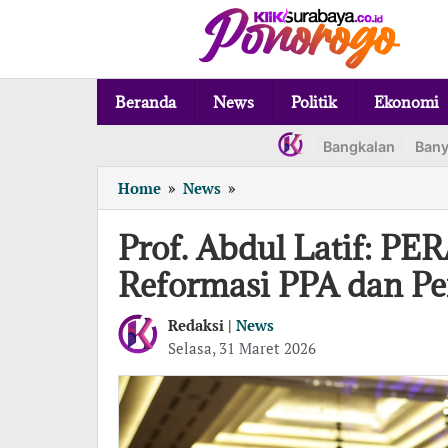
Lewati
ke
konten
Beranda
News
Politik
Ekonomi
Bangkalan
Ban
Prof.
Home
»
News
»
Abdul
Latif:
Prof. Abdul Latif: 
PERADI
Reformasi PPA dan P
PROFESIONAL
Dorong
Reformasi
Redaksi |
News
PPA
oleh
Selasa, 31 Maret 2026
Redaksi
dan
Pengawas
Advokat
Independen