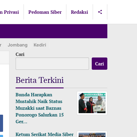
n Privasi
Pedoman Siber
Redaksi
r
Jombang
Kediri
Lamongan
Lumajang
Madiun
Ma
Cari
Cari
Berita Terkini
Bunda Harapkan
Mustahik Naik Status
Muzakki saat Baznas
Ponorogo Salurkan 15
Ger…
Ketum Serikat Media Siber