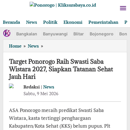
Lewati
ke
konten
Beranda
News
Politik
Ekonomi
Pemerintahan
Pe
Bangkalan
Banyuwangi
Blitar
Bojonegoro
Bond
Target
Home
»
News
»
Ponorogo
Raih
Target Ponorogo Raih Swasti Saba
Swasti
Wistara 2027, Siapkan Tatanan Sehat
Saba
Jauh Hari
Wistara
2027,
Redaksi |
News
Siapkan
oleh
Sabtu, 9 Mei 2026
Tatanan
Redaksi
Sehat
Jauh
ASA Ponorogo meraih predikat Swasti Saba
Hari
Wistara, kasta tertinggi penghargaan
Kabupaten/Kota Sehat (KKS) belum pupus. Plt