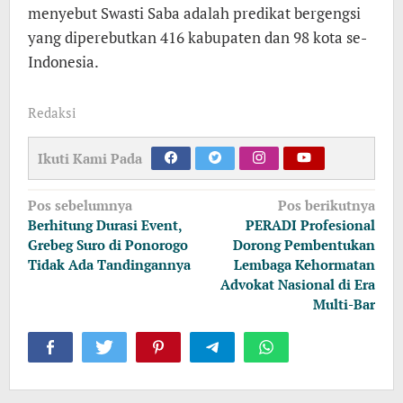
menyebut Swasti Saba adalah predikat bergengsi
yang diperebutkan 416 kabupaten dan 98 kota se-
Indonesia.
Redaksi
Ikuti Kami Pada
Navigasi
Pos sebelumnya
Pos berikutnya
pos
Berhitung Durasi Event,
PERADI Profesional
Grebeg Suro di Ponorogo
Dorong Pembentukan
Tidak Ada Tandingannya
Lembaga Kehormatan
Advokat Nasional di Era
Multi-Bar